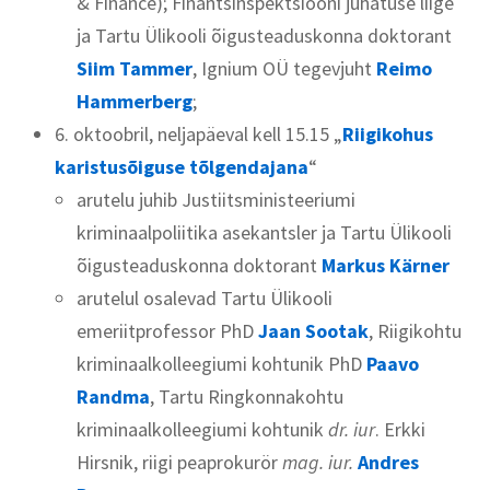
& Finance); Finantsinspektsiooni juhatuse liige
ja Tartu Ülikooli õigusteaduskonna doktorant
Siim Tammer
, Ignium OÜ tegevjuht
Reimo
Hammerberg
;
6. oktoobril, neljapäeval kell 15.15 „
Riigikohus
karistusõiguse tõlgendajana
“
arutelu juhib Justiitsministeeriumi
kriminaalpoliitika asekantsler ja Tartu Ülikooli
õigusteaduskonna doktorant
Markus Kärner
arutelul osalevad Tartu Ülikooli
emeriitprofessor PhD
Jaan Sootak
, Riigikohtu
kriminaalkolleegiumi kohtunik PhD
Paavo
Randma
, Tartu Ringkonnakohtu
kriminaalkolleegiumi kohtunik
dr. iur
. Erkki
Hirsnik, riigi peaprokurör
mag. iur.
Andres