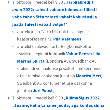
7. oktoobril, reedel kell 9.30 „
Tarbijakrediit
anno
2022: täiesti vabade inimeste täiesti
vaba tahe võtta täiesti vabalt kohustusi ja
jääda täiesti vabalt võlgu?
“
arutelu juhib Tartu Ülikooli tsiviilõiguse
kaasprofessor PhD
Piia Kalamees
arutelul osalevad Tartu Ringkonnakohtu
tsiviilkolleegiumi kohtunik
Vahur-Peeter Liin
,
Martha Skirta
(Bondora AS), Swedbank AS
erakliendi võlahalduse ja väikefinantseerimise
otsustamise osakonna juhataja
Maarita Meri
,
Swedbank AS kohtumenetluse osakonna
juhataja
Jüri Puust
;
7. oktoobril, reedel kell 9.30 „
Kliimaõigus 2022.
„Teame, kuhu tahame jõuda, aga kuidas sinna