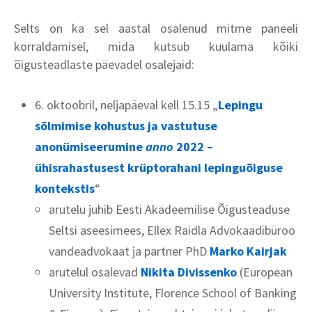
Selts on ka sel aastal osalenud mitme paneeli
korraldamisel, mida kutsub kuulama kõiki
õigusteadlaste päevadel osalejaid:
6. oktoobril, neljapäeval kell 15.15 „
Lepingu
sõlmimise kohustus ja vastutuse
anonümiseerumine
anno
2022 –
ühisrahastusest krüptorahani lepinguõiguse
kontekstis
“
arutelu juhib Eesti Akadeemilise Õigusteaduse
Seltsi aseesimees, Ellex Raidla Advokaadibüroo
vandeadvokaat ja partner PhD
Marko Kairjak
arutelul osalevad
Nikita Divissenko
(European
University Institute, Florence School of Banking