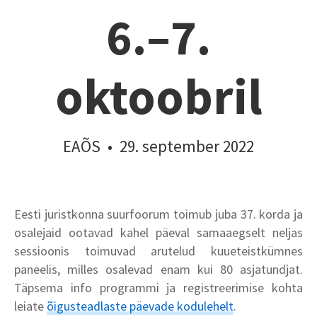
6.–7.
oktoobril
EAÕS
•
29. september 2022
Eesti juristkonna suurfoorum toimub juba 37. korda ja
osalejaid ootavad kahel päeval samaaegselt neljas
sessioonis toimuvad arutelud kuueteistkümnes
paneelis, milles osalevad enam kui 80 asjatundjat.
Täpsema info programmi ja registreerimise kohta
leiate
õigusteadlaste päevade kodulehelt
.