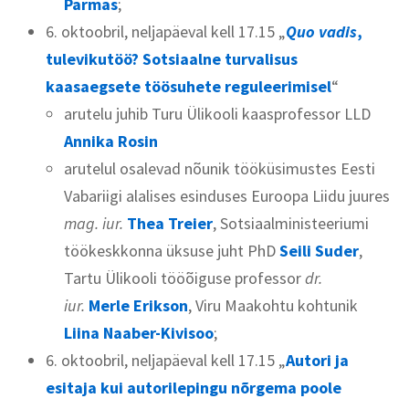
Parmas
;
6. oktoobril, neljapäeval kell 17.15 „
Quo vadis
,
tulevikutöö? Sotsiaalne turvalisus
kaasaegsete töösuhete reguleerimisel
“
arutelu juhib Turu Ülikooli kaasprofessor LLD
Annika Rosin
arutelul osalevad nõunik tööküsimustes Eesti
Vabariigi alalises esinduses Euroopa Liidu juures
mag. iur.
Thea Treier
, Sotsiaalministeeriumi
töökeskkonna üksuse juht PhD
Seili Suder
,
Tartu Ülikooli tööõiguse professor
dr.
iur.
Merle Erikson
, Viru Maakohtu kohtunik
Liina Naaber-Kivisoo
;
6. oktoobril, neljapäeval kell 17.15 „
Autori ja
esitaja kui autorilepingu nõrgema poole