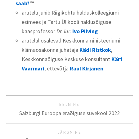
saab?
““
arutelu juhib Riigikohtu halduskolleegiumi
esimees ja Tartu Ülikooli haldusõiguse
kaasprofessor
Dr. iur.
Ivo Pilving
arutelul osalevad Keskkonnaministeeriumi
kliimaosakonna juhataja
Kädi Ristkok
,
Keskkonnaõiguse Keskuse konsultant
Kärt
Vaarmari
, ettevõtja
Raul Kirjanen
.
EELMINE
Salzburgi Euroopa eraõiguse suvekool 2022
JÄRGMINE