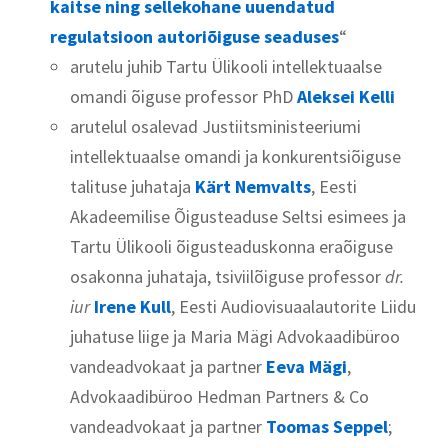
kaitse ning sellekohane uuendatud
regulatsioon autoriõiguse seaduses
“
arutelu juhib Tartu Ülikooli intellektuaalse
omandi õiguse professor PhD
Aleksei Kelli
arutelul osalevad Justiitsministeeriumi
intellektuaalse omandi ja konkurentsiõiguse
talituse juhataja
Kärt Nemvalts
, Eesti
Akadeemilise Õigusteaduse Seltsi esimees ja
Tartu Ülikooli õigusteaduskonna eraõiguse
osakonna juhataja, tsiviilõiguse professor
dr.
iur
Irene Kull
, Eesti Audiovisuaalautorite Liidu
juhatuse liige ja Maria Mägi Advokaadibüroo
vandeadvokaat ja partner
Eeva Mägi
,
Advokaadibüroo Hedman Partners & Co
vandeadvokaat ja partner
Toomas Seppel
;