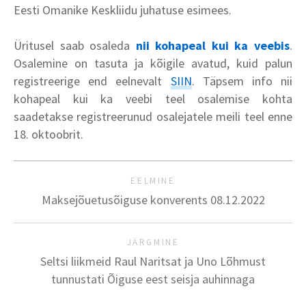
Eesti Omanike Keskliidu juhatuse esimees.
Üritusel saab osaleda
nii kohapeal kui ka veebis
.
Osalemine on tasuta ja kõigile avatud, kuid palun
registreerige end eelnevalt
SIIN
. Täpsem info nii
kohapeal kui ka veebi teel osalemise kohta
saadetakse registreerunud osalejatele meili teel enne
18. oktoobrit.
EELMINE
Maksejõuetusõiguse konverents 08.12.2022
JÄRGMINE
Seltsi liikmeid Raul Naritsat ja Uno Lõhmust
tunnustati Õiguse eest seisja auhinnaga