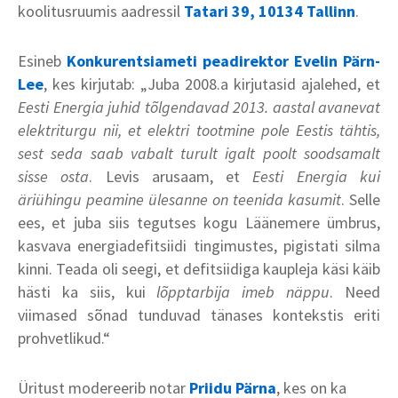
koolitusruumis aadressil
Tatari 39, 10134 Tallinn
.
Esineb
Konkurentsiameti peadirektor Evelin Pärn-
Lee
, kes kirjutab: „Juba 2008.a kirjutasid ajalehed, et
Eesti Energia juhid tõlgendavad 2013. aastal avanevat
elektriturgu nii, et elektri tootmine pole Eestis tähtis,
sest seda saab vabalt turult igalt poolt soodsamalt
sisse osta
. Levis arusaam, et
Eesti Energia kui
äriühingu peamine ülesanne on teenida kasumit
. Selle
ees, et juba siis tegutses kogu Läänemere ümbrus,
kasvava energiadefitsiidi tingimustes, pigistati silma
kinni. Teada oli seegi, et defitsiidiga kaupleja käsi käib
hästi ka siis, kui
lõpptarbija imeb näppu
. Need
viimased sõnad tunduvad tänases kontekstis eriti
prohvetlikud.“
Üritust modereerib notar
Priidu Pärna
, kes on ka