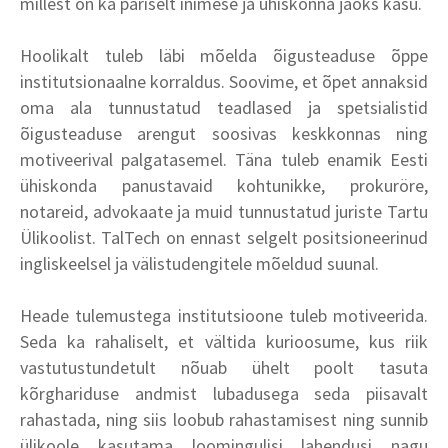
millest on ka päriselt inimese ja ühiskonna jaoks kasu.
Hoolikalt tuleb läbi mõelda õigusteaduse õppe
institutsionaalne korraldus. Soovime, et õpet annaksid
oma ala tunnustatud teadlased ja spetsialistid
õigusteaduse arengut soosivas keskkonnas ning
motiveerival palgatasemel. Täna tuleb enamik Eesti
ühiskonda panustavaid kohtunikke, prokuröre,
notareid, advokaate ja muid tunnustatud juriste Tartu
Ülikoolist. TalTech on ennast selgelt positsioneerinud
ingliskeelsel ja välistudengitele mõeldud suunal.
Heade tulemustega institutsioone tuleb motiveerida.
Seda ka rahaliselt, et vältida kurioosume, kus riik
vastutustundetult nõuab ühelt poolt tasuta
kõrghariduse andmist lubadusega seda piisavalt
rahastada, ning siis loobub rahastamisest ning sunnib
ülikoole kasutama loomingulisi lahendusi nagu