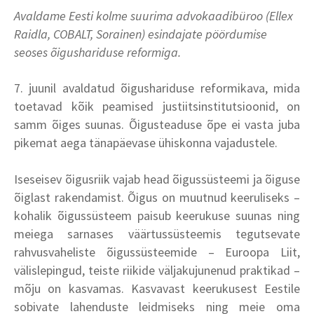
Avaldame Eesti kolme suurima advokaadibüroo (Ellex
Raidla, COBALT, Sorainen) esindajate
pöördumise
seoses õigushariduse reformiga.
7. juunil avaldatud õigushariduse reformikava, mida
toetavad kõik peamised justiitsinstitutsioonid, on
samm õiges suunas. Õigusteaduse õpe ei vasta juba
pikemat aega tänapäevase ühiskonna vajadustele.
Iseseisev õigusriik vajab head õigussüsteemi ja õiguse
õiglast rakendamist. Õigus on muutnud keeruliseks –
kohalik õigussüsteem paisub keerukuse suunas ning
meiega sarnases väärtussüsteemis tegutsevate
rahvusvaheliste õigussüsteemide – Euroopa Liit,
välislepingud, teiste riikide väljakujunenud praktikad –
mõju on kasvamas. Kasvavast keerukusest Eestile
sobivate lahenduste leidmiseks ning meie oma