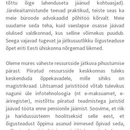
tõttu õige lahenduseta jäänud kohtuasjad).
Järeleaitamistunde teevad praktikud, teiste seas ka
meie büroode advokaadid põhitöö kõrvalt. Meie
suudame seda teha, kuid vaeslapse osasse jäävad
olulised valdkonnad, kus selline võimekus puudub.
Seega vajavad tugevat ja jätkusuutlikku õigusteaduse
õpet eriti Eesti ühiskonna nõrgemad liikmed.
Oleme mures väheste ressursside jätkuva pihustumise
pärast. Piiratud ressursside keskkonnas tuleks
keskenduda õppekavadele, mille sihiks on
magistrikraad. Lihtsamad juristitööd võtab tulevikus
nagunii üle infotehnoloogia (nt e-maksuamet, e-
äriregister), mistõttu piiratud teadmistega juristid
jäävad tööta enne pensionile jäämist. Soovime, et riik
ja haridussüsteem hoolitseksid selle eest, et
õigusteadust õppima asunud inimesed õpivad seda,