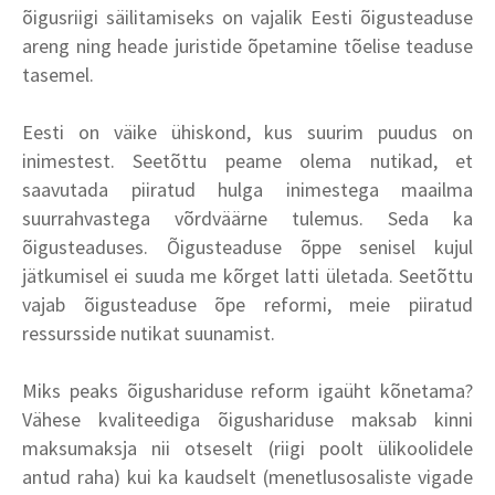
õigusriigi säilitamiseks on vajalik Eesti õigusteaduse
areng ning heade juristide õpetamine tõelise teaduse
tasemel.
Eesti on väike ühiskond, kus suurim puudus on
inimestest. Seetõttu peame olema nutikad, et
saavutada piiratud hulga inimestega maailma
suurrahvastega võrdväärne tulemus. Seda ka
õigusteaduses. Õigusteaduse õppe senisel kujul
jätkumisel ei suuda me kõrget latti ületada. Seetõttu
vajab õigusteaduse õpe reformi, meie piiratud
ressursside nutikat suunamist.
Miks peaks õigushariduse reform igaüht kõnetama?
Vähese kvaliteediga õigushariduse maksab kinni
maksumaksja nii otseselt (riigi poolt ülikoolidele
antud raha) kui ka kaudselt (menetlusosaliste vigade