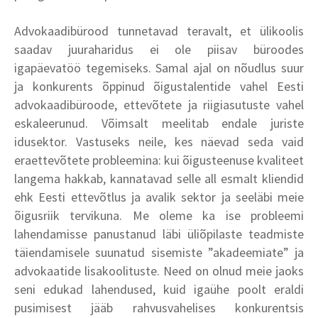
Advokaadibürood tunnetavad teravalt, et ülikoolis
saadav juuraharidus ei ole piisav büroodes
igapäevatöö tegemiseks. Samal ajal on nõudlus suur
ja konkurents õppinud õigustalentide vahel Eesti
advokaadibüroode, ettevõtete ja riigiasutuste vahel
eskaleerunud. Võimsalt meelitab endale juriste
idusektor. Vastuseks neile, kes näevad seda vaid
eraettevõtete probleemina: kui õigusteenuse kvaliteet
langema hakkab, kannatavad selle all esmalt kliendid
ehk Eesti ettevõtlus ja avalik sektor ja seeläbi meie
õigusriik tervikuna. Me oleme ka ise probleemi
lahendamisse panustanud läbi üliõpilaste teadmiste
täiendamisele suunatud sisemiste ”akadeemiate” ja
advokaatide lisakoolituste. Need on olnud meie jaoks
seni edukad lahendused, kuid igaühe poolt eraldi
pusimisest jääb rahvusvahelises konkurentsis