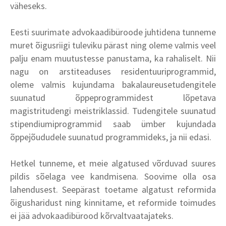
väheseks.
Eesti suurimate advokaadibüroode juhtidena tunneme
muret õigusriigi tuleviku pärast ning oleme valmis veel
palju enam muutustesse panustama, ka rahaliselt. Nii
nagu on arstiteaduses residentuuriprogrammid,
oleme valmis kujundama bakalaureusetudengitele
suunatud õppeprogrammidest lõpetava
magistritudengi meistriklassid. Tudengitele suunatud
stipendiumiprogrammid saab ümber kujundada
õppejõududele suunatud programmideks, ja nii edasi.
Hetkel tunneme, et meie algatused võrduvad suures
pildis sõelaga vee kandmisena. Soovime olla osa
lahendusest. Seepärast toetame algatust reformida
õigusharidust ning kinnitame, et reformide toimudes
ei jää advokaadibürood kõrvaltvaatajateks.