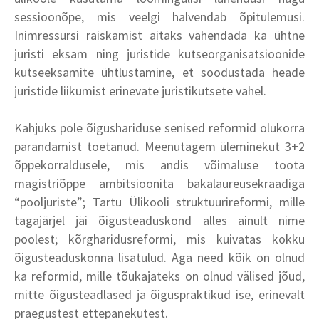
sessioonõpe, mis veelgi halvendab õpitulemusi.
Inimressursi raiskamist aitaks vähendada ka ühtne
juristi eksam ning juristide kutseorganisatsioonide
kutseeksamite ühtlustamine, et soodustada heade
juristide liikumist erinevate juristikutsete vahel.
Kahjuks pole õigushariduse senised reformid olukorra
parandamist toetanud. Meenutagem üleminekut 3+2
õppekorraldusele, mis andis võimaluse toota
magistriõppe ambitsioonita bakalaureusekraadiga
“pooljuriste”; Tartu Ülikooli struktuurireformi, mille
tagajärjel jäi õigusteaduskond alles ainult nime
poolest; kõrgharidusreformi, mis kuivatas kokku
õigusteaduskonna lisatulud. Aga need kõik on olnud
ka reformid, mille tõukajateks on olnud välised jõud,
mitte õigusteadlased ja õiguspraktikud ise, erinevalt
praegustest ettepanekutest.