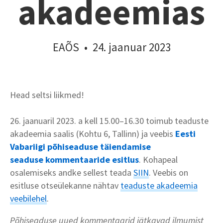
akadeemias
EAÕS
•
24. jaanuar 2023
Head seltsi liikmed!
26. jaanuaril 2023. a kell 15.00–16.30 toimub teaduste
akadeemia saalis (Kohtu 6, Tallinn) ja veebis
Eesti
Vabariigi põhiseaduse täiendamise
seaduse
kommentaaride esitlus
. Kohapeal
osalemiseks andke sellest teada
SIIN
. Veebis on
esitluse otseülekanne nähtav
teaduste akadeemia
veebilehel
.
Põhiseaduse uued kommentaarid jätkavad ilmumist