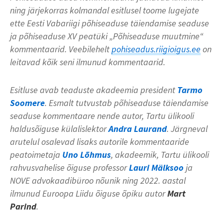
ning järjekorras kolmandal esitlusel toome lugejate
ette Eesti Vabariigi põhiseaduse täiendamise seaduse
ja põhiseaduse XV peatüki „Põhiseaduse muutmine“
kommentaarid. Veebilehelt
pohiseadus.riigioigus.ee
on
leitavad kõik seni ilmunud kommentaarid.
Esitluse avab teaduste akadeemia president
Tarmo
Soomere
. Esmalt tutvustab põhiseaduse täiendamise
seaduse kommentaare nende autor, Tartu ülikooli
haldusõiguse külalislektor
Andra Laurand
. Järgneval
arutelul osalevad lisaks autorile kommentaaride
peatoimetaja
Uno Lõhmus
, akadeemik, Tartu ülikooli
rahvusvahelise õiguse professor
Lauri Mälksoo
ja
NOVE advokaadibüroo nõunik ning 2022. aastal
ilmunud Euroopa Liidu õiguse õpiku autor
Mart
Parind
.