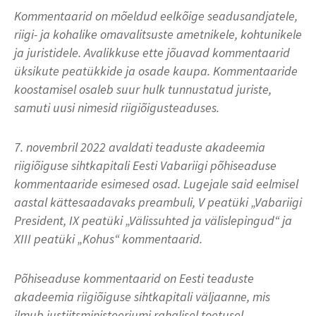
Kommentaarid on mõeldud eelkõige seadusandjatele,
riigi- ja kohalike omavalitsuste ametnikele, kohtunikele
ja juristidele. Avalikkuse ette jõuavad kommentaarid
üksikute peatükkide ja osade kaupa. Kommentaaride
koostamisel osaleb suur hulk tunnustatud juriste,
samuti uusi nimesid riigiõigusteaduses.
7. novembril 2022 avaldati teaduste akadeemia
riigiõiguse sihtkapitali Eesti Vabariigi põhiseaduse
kommentaaride esimesed osad. Lugejale said eelmisel
aastal kättesaadavaks preambuli, V peatüki „Vabariigi
President, IX peatüki „Välissuhted ja välislepingud“ ja
XIII peatüki „Kohus“ kommentaarid.
Põhiseaduse kommentaarid on Eesti teaduste
akadeemia riigiõiguse sihtkapitali väljaanne, mis
ilmub justiitsministeeriumi rahalisel toetusel.