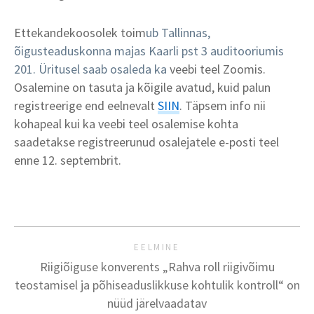
Ettekandekoosolek toim
ub
Tallinnas,
õigusteaduskonna majas Kaarli pst 3 auditooriumis
201.
Üritusel saab osaleda ka
veebi teel Zoomis.
Osalemine on tasuta ja kõigile avatud, kuid palun
registreerige end eelnevalt
SIIN
. Täpsem info nii
kohapeal kui ka veebi teel osalemise kohta
saadetakse registreerunud osalejatele e-posti teel
enne 12. septembrit.
EELMINE
Riigiõiguse konverents „Rahva roll riigivõimu
teostamisel ja põhiseaduslikkuse kohtulik kontroll“ on
nüüd järelvaadatav