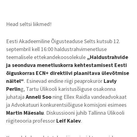
Head seltsi liikmed!
Eesti Akadeemiline Õigusteaduse Selts kutsub 12.
septembril kell 16:00 haldustrahvimenetluse
teemalisele ettekandekoosolekule
„Haldustrahvide
ja seonduva menetluskorra kehtestamisest Eesti
õiguskorras ECN+ direktiivi plaanitava ülevõtmise
näitel“
. Esinevad endine riigi peaprokurör
Lavly
Perlin
g, Tartu Ülikooli karistusõiguse osakonna
juhataja
Anneli Soo
ning Ellex Raidla vandeadvokaat
ja Advokatuuri konkurentsiõiguse komisjoni esimees
Martin Mäesalu
. Diskussiooni juhib Tallinna Ülikooli
riigiteooria professor
Leif Kalev
.