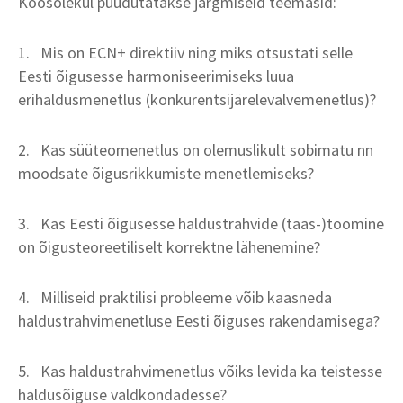
Koosolekul puudutatakse järgmiseid teemasid:
1. Mis on ECN+ direktiiv ning miks otsustati selle
Eesti õigusesse harmoniseerimiseks luua
erihaldusmenetlus (konkurentsijärelevalvemenetlus)?
2. Kas süüteomenetlus on olemuslikult sobimatu nn
moodsate õigusrikkumiste menetlemiseks?
3. Kas Eesti õigusesse haldustrahvide (taas-)toomine
on õigusteoreetiliselt korrektne lähenemine?
4. Milliseid praktilisi probleeme võib kaasneda
haldustrahvimenetluse Eesti õiguses rakendamisega?
5. Kas haldustrahvimenetlus võiks levida ka teistesse
haldusõiguse valdkondadesse?